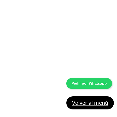
ROLLITO 
JAMÓN Y Q
₲
25,000
Pedir por Whatsapp
Volver al menú